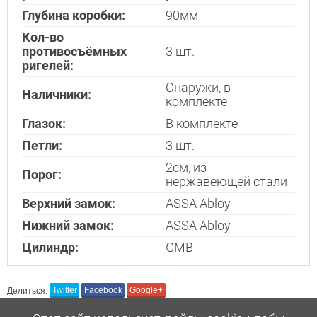
Глубина коробки:
90мм
Кол-во
Отослать!
противосъёмных
3 шт.
ригелей:
Снаружи, в
Наличники:
комплекте
Глазок:
В комплекте
Петли:
3 шт.
2см, из
Порог:
нержавеющей стали
Верхний замок:
ASSA Abloy
Нижний замок:
ASSA Abloy
Цилиндр:
GMB
Делиться:
Twitter
Facebook
Google+