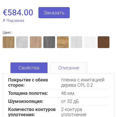
€584.00
Заказать
✗ Под заказ
Цвет:
Закрыть!
Свойства
Описание
Покрытие с обеих
пленка с имитацией
сторон:
дерева CPL 0.2
Interesē
durvis
Толщина полотна:
46 мм
mājai
Шумоизоляция:
от 32 дБ
durvis
Количество контуров
2 контура
dzīvoklim
уплотнения:
уплотнения