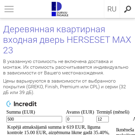
LV
нуться
нуться
нуться
нуться
нуться
нуться
нуться
RU
ЕРИ ДЛЯ КВАРТИРЫ
ЕРИ ДЛЯ КВАРТИРЫ
ЕРИ В ДОМ
евянные входные двери
ЖКОМНАТНЫЕ ДВЕРИ
OCAL
ие положения и условия
Деревянная квартирная
входная дверь HERSESET MAX
ЕРИ В ДОМ
IMA коллекция
аллические двери с МДФ
ия GLASS
стократичная классика
KA
итика конфиденциальности
23
ЖКОМНАТНЫЕ ДВЕРИ
аллические входные двери для
аллические входные двери
ия INOX
LE двери
MMERLING
итика Cookies
артиры
В указанную стоимость не включена доставка и
монтаж. Их стоимость рассчитывается индивидуально
КЛЮЗИВНЫЕ ОБОИ
RMO 64mm
ия CLASSIC
ДЕРН коллекция
в зависимости от Вашего местонахождения.
евянные входные двери для
Цены варьируются в зависимости от выбранного
артиры
НА
евянные входные двери
рия MODERN
SSIC коллекция
покрытия (GREKO, Finish, Premium или CPL) и серии (32
дБ или 39 дБ).
створчатые двери
IC коллекция
ри сложного исполнения
движные двери
ытые двери