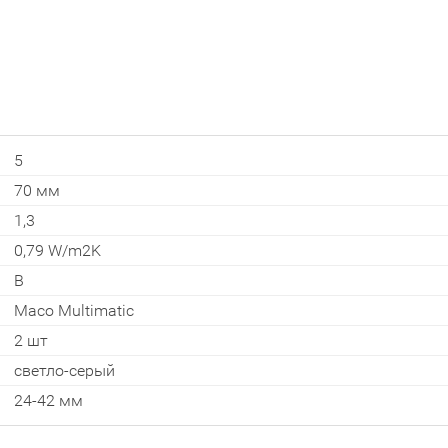
5
Interesē
70
мм
durvis
1,3
mājai
0,79
W/m2K
durvis
B
dzīvoklim
Maco Multimatic
2
шт
светло-серый
Отослать!
24-42
мм