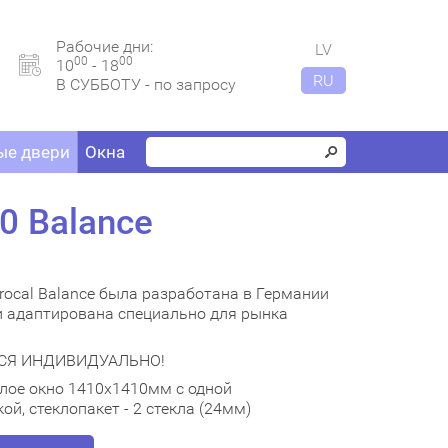
Рабочие дни:
LV
00
00
10
- 18
RU
В СУББОТУ - по запросу
е двери
Окна
0 Balance
ocal Balance была разработана в Германии
и адаптирована специально для рынка
СЯ ИНДИВИДУАЛЬНО!
елое окно 1410х1410мм с одной
й, стеклопакет - 2 стекла (24мм)