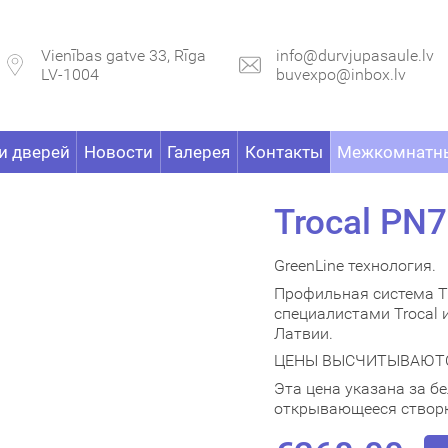
Vienības gatve 33, Rīga
info@durvjupasaule.lv
LV-1004
buvexpo@inbox.lv
и дверей
Новости
Галерея
Контакты
Межкомнатны
Trocal PN7
GreenLine технология.
Профильная система Tr
специалистами Trocal 
Латвии.
ЦЕНЫ ВЫСЧИТЫВАЮТ
Эта цена указана за б
открывающееся створко